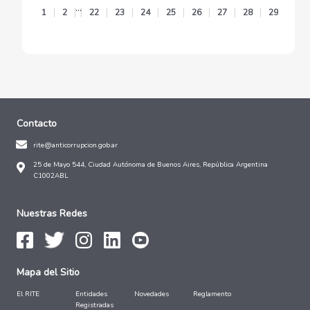
...
1
2
22
23
24
25
26
27
28
29
30
Contacto
rite@anticorrupcion.gob.ar
25 de Mayo 544, Ciudad Autónoma de Buenos Aires, República Argentina
C1002ABL
Nuestras Redes
Mapa del Sitio
El RITE
Entidades
Novedades
Reglamento
Registradas