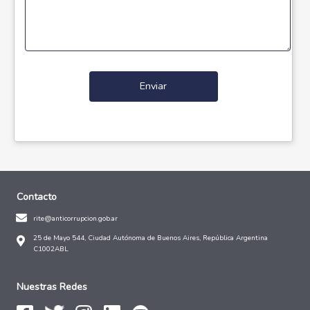
Enviar
Contacto
rite@anticorrupcion.gob.ar
25 de Mayo 544, Ciudad Autónoma de Buenos Aires, República Argentina
C1002ABL
Nuestras Redes