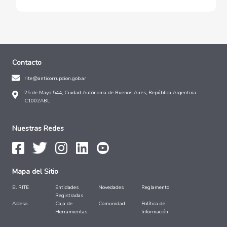
Contacto
rite@anticorrupcion.gob.ar
25 de Mayo 544, Ciudad Autónoma de Buenos Aires, República Argentina
C1002ABL
Nuestras Redes
Mapa del Sitio
El RITE
Entidades
Novedades
Reglamento
Registradas
Acceso
Caja de
Comunidad
Política de
Herramientas
Información