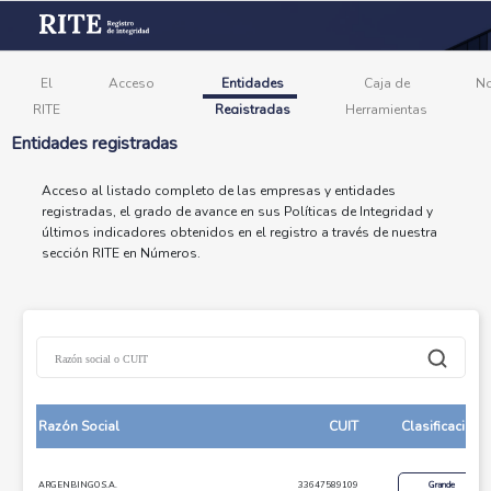
El
Acceso
Entidades
Caja de
N
RITE
Registradas
Herramientas
Entidades registradas
Acceso al listado completo de las empresas y entidades
registradas, el grado de avance en sus Políticas de Integridad y
últimos indicadores obtenidos en el registro a través de nuestra
sección RITE en Números.
Razón Social
CUIT
Clasificación
ARGENBINGO S.A.
33647589109
Grande