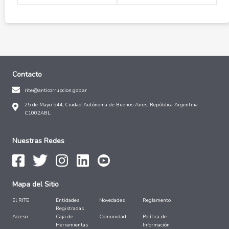
Contacto
rite@anticorrupcion.gob.ar
25 de Mayo 544, Ciudad Autónoma de Buenos Aires, República Argentina
C1002ABL
Nuestras Redes
Mapa del Sitio
El RITE
Entidades
Novedades
Reglamento
Registradas
Acceso
Caja de
Comunidad
Política de
Herramientas
Información