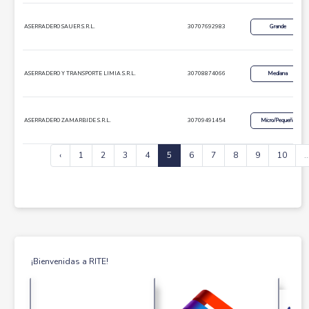
ASERRADERO SAUER S.R.L.
30707692983
Grande
ASERRADERO Y TRANSPORTE LIMIA S.R.L.
30708874066
Mediana
ASERRADERO ZAMARBIDE S.R.L.
30709491454
Micro/Pequeña
‹
1
2
3
4
5
6
7
8
9
10
..
¡Bienvenidas a RITE!