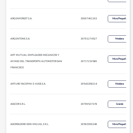
ARGENFOREST S.A.
30697461163
Micro/Pequeña
ARGENTONE S.A.
30701274527
Mediana
ART MUTUAL EMPLEADOS MECANICOS Y
Micro/Pequeña
AFINES DEL TRANSPORTE AUTOMOTOR SAN
30717216586
FRANCISCO
ARTURO YACOPINI E HIJOS S.A.
30543308214
Mediana
ASECOR S.R.L.
30709527378
Grande
ASERRADERO DON MIGUEL S.R.L.
30592906348
Micro/Pequeña